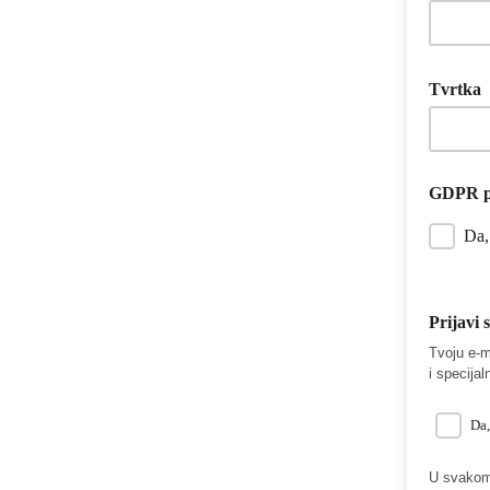
Tvrtka
GDPR p
Da, 
Prijavi 
Tvoju e-m
i specija
Da,
U svakom 