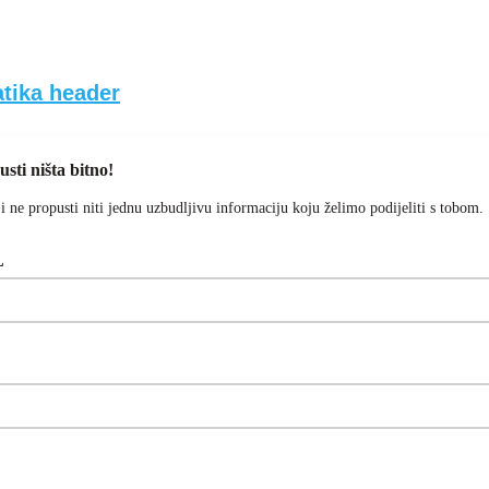
sti ništa bitno!
 i ne propusti niti jednu uzbudljivu informaciju koju želimo podijeliti s tobom.
L
e